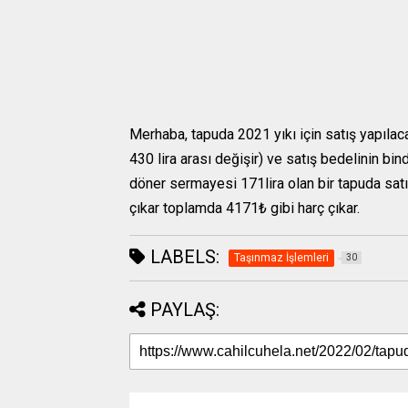
Merhaba, tapuda 2021 yıkı için satış yapılac
430 lira arası değişir) ve satış bedelinin bi
döner sermayesi 171lira olan bir tapuda sat
çıkar toplamda 4171₺ gibi harç çıkar.
LABELS:
Taşınmaz İşlemleri
30
PAYLAŞ: