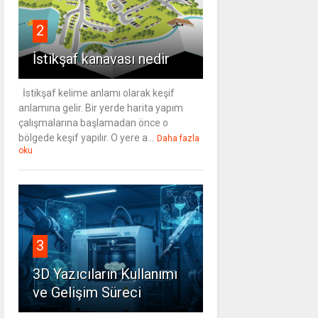
2
İstikşaf kanavası nedir
İstikşaf kelime anlamı olarak keşif
anlamına gelir. Bir yerde harita yapım
çalışmalarına başlamadan önce o
bölgede keşif yapılır. O yere a...
Daha fazla
oku
3
3D Yazıcıların Kullanımı
ve Gelişim Süreci