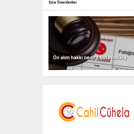
Size Önerilenler
Ön alım hakkı nedir ( Şufa hakkı )