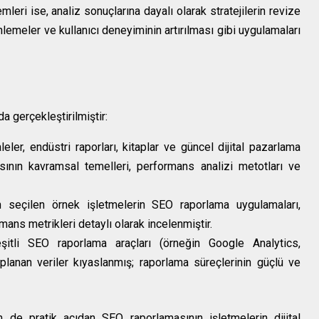
emleri ise, analiz sonuçlarına dayalı olarak stratejilerin revize
lemeler ve kullanıcı deneyiminin artırılması gibi uygulamaları
a gerçekleştirilmiştir:
er, endüstri raporları, kitaplar ve güncel dijital pazarlama
sının kavramsal temelleri, performans analizi metotları ve
n seçilen örnek işletmelerin SEO raporlama uygulamaları,
mans metrikleri detaylı olarak incelenmiştir.
itli SEO raporlama araçları (örneğin Google Analytics,
lanan veriler kıyaslanmış; raporlama süreçlerinin güçlü ve
de pratik açıdan SEO raporlamasının işletmelerin dijital