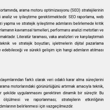
z ortamında, arama motoru optimizasyonu (SEO) stratejilerinin
kli analiz ve iyileştirme gerektirmektedir. SEO raporlama, web
zi yapma ve stratejik iyileştirme adımlarını belirlemede kritik
rlamanın kavramsal temelleri, performans analizi metotları ve
maktadır. Literatür taraması, vaka analizleri ve karşılaştırmalı
eknik ve stratejik boyutları, işletmelerin dijital pazarlama
de edebileceği ve sürekli gelişim için hangi adımların atılması
aşımlarından farklı olarak veri odaklı karar alma süreçlerini
arama motorlarındaki görünürlüğünü artırmak amacıyla teknik,
bir şekilde uygulanmasını gerektiren dinamik bir süreçtir. Bu
ölçülmesi ve raporlanması; stratejilerin etkinliğinin
dımlarının belirlenmesi için vazgeçilmezdir.