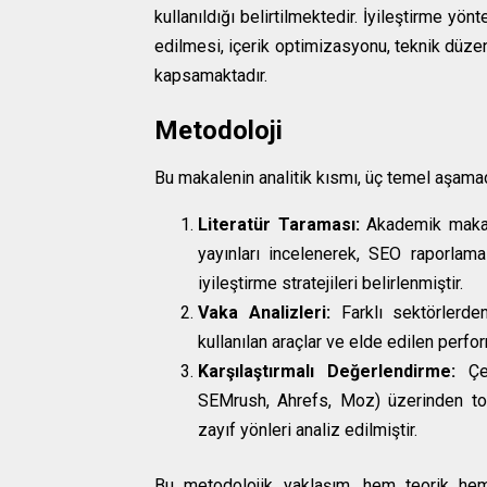
kullanıldığı belirtilmektedir. İyileştirme yönt
edilmesi, içerik optimizasyonu, teknik düzen
kapsamaktadır.
Metodoloji
Bu makalenin analitik kısmı, üç temel aşamad
Literatür Taraması:
Akademik makalel
yayınları incelenerek, SEO raporlama
iyileştirme stratejileri belirlenmiştir.
Vaka Analizleri:
Farklı sektörlerde
kullanılan araçlar ve elde edilen perfor
Karşılaştırmalı Değerlendirme:
Çeş
SEMrush, Ahrefs, Moz) üzerinden top
zayıf yönleri analiz edilmiştir.
Bu metodolojik yaklaşım, hem teorik hem 