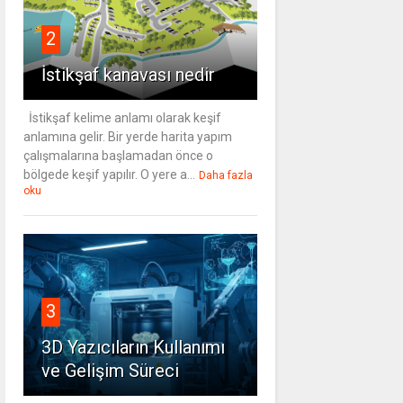
2
İstikşaf kanavası nedir
İstikşaf kelime anlamı olarak keşif
anlamına gelir. Bir yerde harita yapım
çalışmalarına başlamadan önce o
bölgede keşif yapılır. O yere a...
Daha fazla
oku
3
3D Yazıcıların Kullanımı
ve Gelişim Süreci