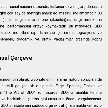
erinin sunulmasının ötesinde, kullanıcı davranışları, dönüşüm
sı gibi çok sayıda metriğin analiz edilmesini sağlamaktadır. Bu
ndığında hangi alanlarda öne çıkabildiğini, hangi metriklerin
n genel performansını ortaya koymaktadır. Bu makalede, SEO
 analiz metotları, raporlama süreçlerinin entegrasyonu ve
celenerek, akademik ve pratik yaklaşımlar arasında köprü
msal Çerçeve
i
erinden biri olarak, web sitelerinin arama motoru sonuçlarında
sürekli gelişen bir disiplindir. Enge, Spencer, Fishkin ve
ılan “The Art of SEO” adlı eserde, SEO'nun anahtar kelime
O ve backlink oluşturma gibi unsurların önemi vurgulanmıştır.
, SEO stratejilerinin sadece organik trafiği artırmakla kalmayıp