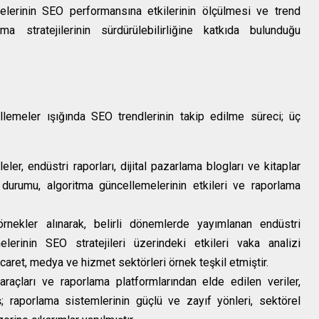
elerinin SEO performansına etkilerinin ölçülmesi ve trend
ama stratejilerinin sürdürülebilirliğine katkıda bulunduğu
llemeler ışığında SEO trendlerinin takip edilme süreci; üç
r, endüstri raporları, dijital pazarlama blogları ve kitaplar
 durumu, algoritma güncellemelerinin etkileri ve raporlama
rnekler alınarak, belirli dönemlerde yayımlanan endüstri
elerinin SEO stratejileri üzerindeki etkileri vaka analizi
icaret, medya ve hizmet sektörleri örnek teşkil etmiştir.
raçları ve raporlama platformlarından elde edilen veriler,
iş; raporlama sistemlerinin güçlü ve zayıf yönleri, sektörel