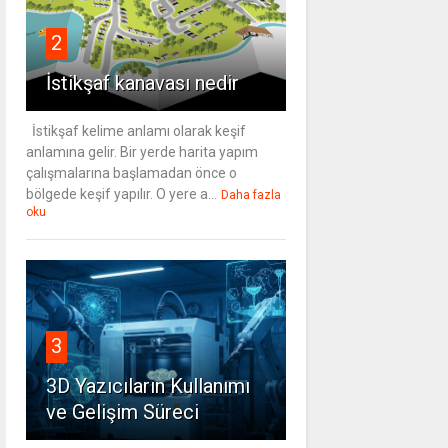
2
İstikşaf kanavası nedir
İstikşaf kelime anlamı olarak keşif
anlamına gelir. Bir yerde harita yapım
çalışmalarına başlamadan önce o
bölgede keşif yapılır. O yere a...
Daha fazla
oku
3
3D Yazıcıların Kullanımı
ve Gelişim Süreci