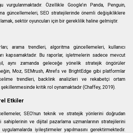
u vurgulanmaktadır. Özellikle Google’ın Panda, Penguin,
a güncellemeleri, SEO stratejilerinde önemli değişikliklere
amak, sektör oyuncuları için bir gereklilik haline gelmiştir.
rı; arama trendleri, algoritma güncellemeleri, kullanıcı
ları kapsamaktadır. Bu raporlar, işletmelerin sadece mevcut
il, aynı zamanda geleceğe yönelik stratejik öngörüler
rneğin, Moz, SEMrush, Ahrefs ve BrightEdge gibi platformlar
kelime trendleri, backlink analizleri ve rekabetçi ortam
in şekillenmesinde kritik rol oynamaktadır (Chaffey, 2019).
el Etkiler
cellemeler, SEO’nun teknik ve stratejik yönlerini doğrudan
sahiplerinin ve dijital pazarlama uzmanlarının stratejilerini
ygulamalarda iyileştirmeler yapılmasını gerektirmektedir.