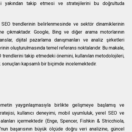
ni yakından takip etmesi ve stratejilerini bu doğrultuda
 SEO trendlerinin belirlenmesinde ve sektör dinamiklerinin
ne çıkmaktadır. Google, Bing ve diğer arama motorlarının
anslar, dijital pazarlama danışmanları ve analiz şirketleri
erinin oluşturulmasında temel referans noktalarıdır. Bu makale,
 trendlerini takip etmedeki önemini, kullanılan metodolojileri,
jik sonuçları kapsamlı bir biçimde incelemektedir.
ternetin yaygınlaşmasıyla birlikte gelişmeye başlamış ve
atejisi, kullanıcı deneyimi, mobil uyumluluk, yerel SEO ve
lanları içermektedir (Enge, Spencer, Fishkin & Stricchiola,
O’nun başarısının büyük ölçüde doğru veri analizine, güncel