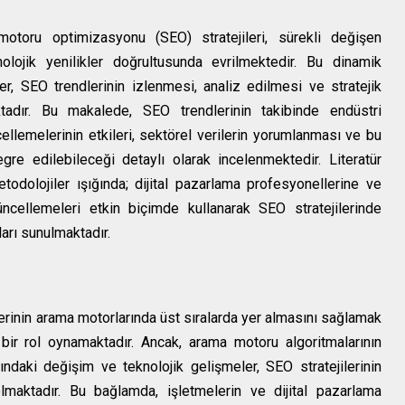
otoru optimizasyonu (SEO) stratejileri, sürekli değişen
knolojik yenilikler doğrultusunda evrilmektedir. Bu dinamik
er, SEO trendlerinin izlenmesi, analiz edilmesi ve stratejik
ktadır. Bu makalede, SEO trendlerinin takibinde endüstri
ncellemelerinin etkileri, sektörel verilerin yorumlanması ve bu
tegre edilebileceği detaylı olarak incelenmektedir. Literatür
etodolojiler ışığında; dijital pazarlama profesyonellerine ve
üncellemeleri etkin biçimde kullanarak SEO stratejilerinde
ları sunulmaktadır.
erinin arama motorlarında üst sıralarda yer almasını sağlamak
k bir rol oynamaktadır. Ancak, arama motoru algoritmalarının
rındaki değişim ve teknolojik gelişmeler, SEO stratejilerinin
maktadır. Bu bağlamda, işletmelerin ve dijital pazarlama