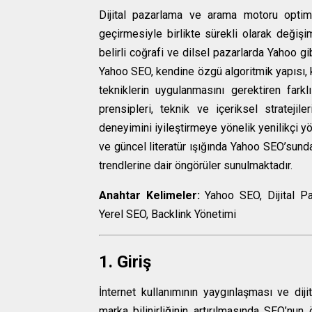
Dijital pazarlama ve arama motoru optimiz
geçirmesiyle birlikte sürekli olarak değişi
belirli coğrafi ve dilsel pazarlarda Yahoo gi
Yahoo SEO, kendine özgü algoritmik yapısı, kul
tekniklerin uygulanmasını gerektiren far
prensipleri, teknik ve içeriksel stratejil
deneyimini iyileştirmeye yönelik yenilikçi yö
ve güncel literatür ışığında Yahoo SEO’sunda
trendlerine dair öngörüler sunulmaktadır.
Anahtar Kelimeler:
Yahoo SEO, Dijital Pa
Yerel SEO, Backlink Yönetimi
1. Giriş
İnternet kullanımının yaygınlaşması ve diji
marka bilinirliğinin artırılmasında SEO’nu