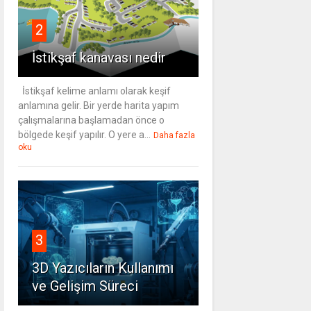
2
İstikşaf kanavası nedir
İstikşaf kelime anlamı olarak keşif
anlamına gelir. Bir yerde harita yapım
çalışmalarına başlamadan önce o
bölgede keşif yapılır. O yere a...
Daha fazla
oku
3
3D Yazıcıların Kullanımı
ve Gelişim Süreci