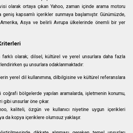
servisi olarak ortaya çıkan Yahoo, zaman içinde arama motoru
rına geniş kapsamlı içerikler sunmaya başlamıştır. Günümüzde,
y Amerika, Asya ve belirli Avrupa ülkelerinde önemli bir yer
riterleri
farklı olarak; dilsel, kültürel ve yerel unsurlara daha fazla
rlendirirken şu unsurlara odaklanmaktadır:
erin yerel dil kullanımına, dilbilgisine ve kültürel referanslara
li coğrafi bölgelerde yapılan aramalarda, işletmenin konumu,
i gibi unsurlar öne çıkar.
o, kaliteli, özgün ve kullanıcı niyetine uygun içerikleri
 ya da kopya içeriklere olumsuz yaklaşır.
eliştirilmesinde dikkate alınması gereken temel unsurları