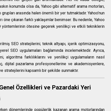
kın konumda olsa da, Yahoo gibi alternatif arama motorları,
ıcı grupları arasında halen önemli bir yer tutmaktadır. Yahoo’nun
rları öne çıkaran farklı yaklaşımlar benimser. Bu nedenle, Yahoo
 yöntemlerinin ötesine geçerek yenilikçi ve etkili tekniklerin
ilmiş SEO stratejilerini; teknik altyapı, içerik optimizasyonu,
ve yerel SEO uygulamaları bağlamında incelemektedir. Ayrıca,
, algoritma farklılıklarını ve yenilikçi uygulamaların nasıl
aç, dijital pazarlama profesyonellerine ve akademisyenlere,
 stratejilerini kapsamlı bir şekilde sunmaktır.
nel Özellikleri ve Pazardaki Yeri
i
 erken dönemlerinde popülerlik kazanan arama motorlarından