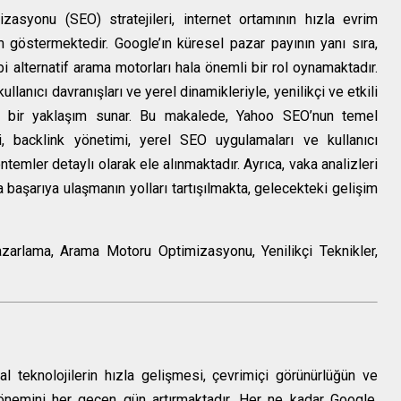
asyonu (SEO) stratejileri, internet ortamının hızla evrim
m göstermektedir. Google’ın küresel pazar payının yanı sıra,
bi alternatif arama motorları hala önemli bir rol oynamaktadır.
lanıcı davranışları ve yerel dinamikleriyle, yenilikçi ve etkili
klı bir yaklaşım sunar. Bu makalede, Yahoo SEO’nun temel
eri, backlink yönetimi, yerel SEO uygulamaları ve kullanıcı
ntemler detaylı olarak ele alınmaktadır. Ayrıca, vaka analizleri
 başarıya ulaşmanın yolları tartışılmakta, gelecekteki gelişim
zarlama, Arama Motoru Optimizasyonu, Yenilikçi Teknikler,
tal teknolojilerin hızla gelişmesi, çevrimiçi görünürlüğün ve
n önemini her geçen gün artırmaktadır. Her ne kadar Google,