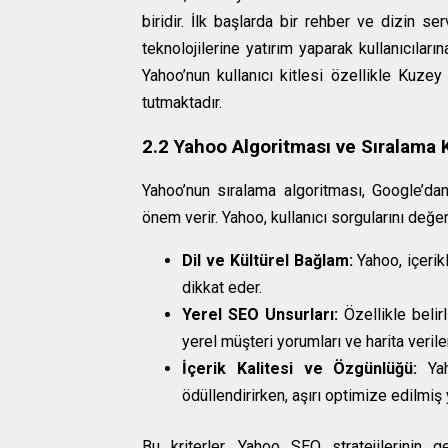
biridir. İlk başlarda bir rehber ve dizin 
teknolojilerine yatırım yaparak kullanıcıla
Yahoo’nun kullanıcı kitlesi özellikle Kuze
tutmaktadır.
2.2 Yahoo Algoritması ve Sıralama K
Yahoo’nun sıralama algoritması, Google’dan 
önem verir. Yahoo, kullanıcı sorgularını değe
Dil ve Kültürel Bağlam:
Yahoo, içerikl
dikkat eder.
Yerel SEO Unsurları:
Özellikle belir
yerel müşteri yorumları ve harita veriler
İçerik Kalitesi ve Özgünlüğü:
Yaho
ödüllendirirken, aşırı optimize edilmiş
Bu kriterler, Yahoo SEO stratejilerinin g