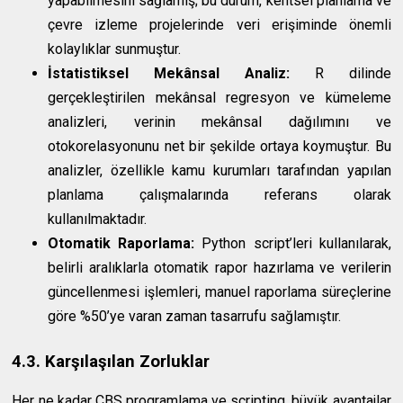
yapabilmesini sağlamış; bu durum, kentsel planlama ve
çevre izleme projelerinde veri erişiminde önemli
kolaylıklar sunmuştur.
İstatistiksel Mekânsal Analiz:
R dilinde
gerçekleştirilen mekânsal regresyon ve kümeleme
analizleri, verinin mekânsal dağılımını ve
otokorelasyonunu net bir şekilde ortaya koymuştur. Bu
analizler, özellikle kamu kurumları tarafından yapılan
planlama çalışmalarında referans olarak
kullanılmaktadır.
Otomatik Raporlama:
Python script’leri kullanılarak,
belirli aralıklarla otomatik rapor hazırlama ve verilerin
güncellenmesi işlemleri, manuel raporlama süreçlerine
göre %50’ye varan zaman tasarrufu sağlamıştır.
4.3. Karşılaşılan Zorluklar
Her ne kadar CBS programlama ve scripting, büyük avantajlar