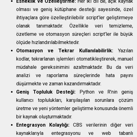
Esneklik ve Özelleştirme:
Her iki dil de, açık kaynak
olması ve geniş kütüphane desteği sayesinde, özel
ihtiyaçlara göre özelleştirilebilir script’ler geliştirmeye
olanak tanımaktadır. Özellikle veri temizleme,
özetleme ve otomasyon süreçleri script’ler ile büyük
ölçüde hızlandırılabilmektedir.
Otomasyon ve Tekrar Kullanılabilirlik:
Yazılan
kodlar, tekrarlanan işlemleri otomatikleştirerek, manuel
müdahale gereksinimini azaltmaktadır. Bu da veri
analizi ve raporlama süreçlerinde hata payını
düşürmekte ve zaman kazandırmaktadır.
Geniş Topluluk Desteği:
Python ve R’nin geniş
kullanıcı toplulukları, karşılaşılan sorunlara çözüm
üretme ve yeni yöntemler geliştirme konusunda önemli
bir kaynak oluşturmaktadır.
Entegrasyon Kolaylığı:
CBS verilerinin diğer veri
kaynaklarıyla entegrasyonu ve web tabanlı