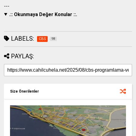
---
.:: Okunmaya Değer Konular ::.
LABELS:
CBS
98
PAYLAŞ:
Size Önerilenler