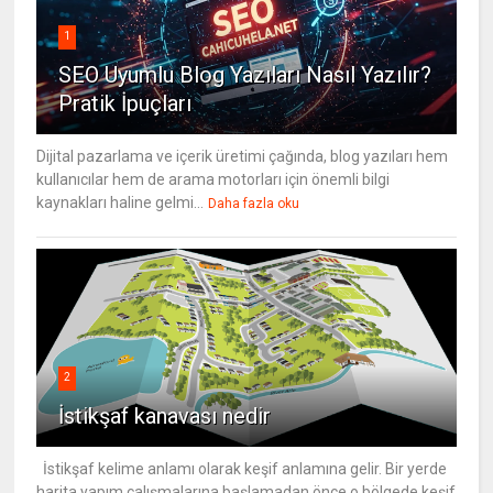
1
SEO Uyumlu Blog Yazıları Nasıl Yazılır?
Pratik İpuçları
Dijital pazarlama ve içerik üretimi çağında, blog yazıları hem
kullanıcılar hem de arama motorları için önemli bilgi
kaynakları haline gelmi...
Daha fazla oku
2
İstikşaf kanavası nedir
İstikşaf kelime anlamı olarak keşif anlamına gelir. Bir yerde
harita yapım çalışmalarına başlamadan önce o bölgede keşif