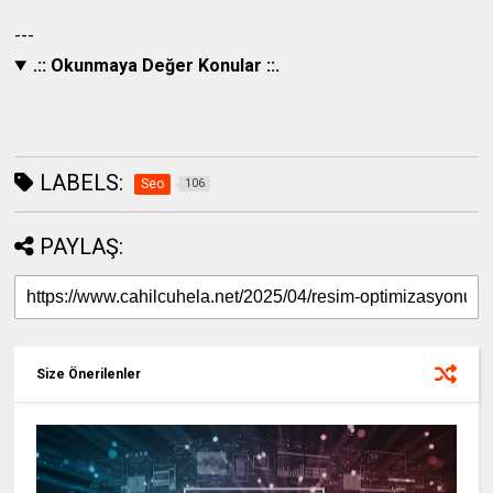
---
.:: Okunmaya Değer Konular ::.
LABELS:
Seo
106
PAYLAŞ:
Size Önerilenler