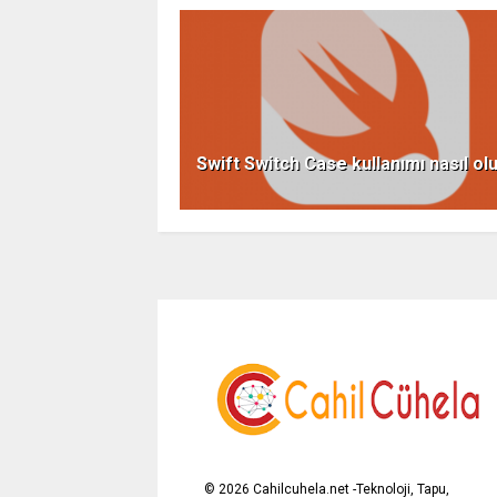
Swift Switch Case kullanımı nasıl ol
©
2026
Cahilcuhela.net -Teknoloji, Tapu,