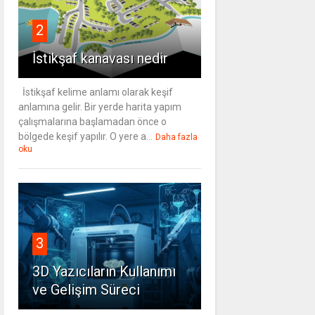
2
İstikşaf kanavası nedir
İstikşaf kelime anlamı olarak keşif
anlamına gelir. Bir yerde harita yapım
çalışmalarına başlamadan önce o
bölgede keşif yapılır. O yere a...
Daha fazla
oku
3
3D Yazıcıların Kullanımı
ve Gelişim Süreci