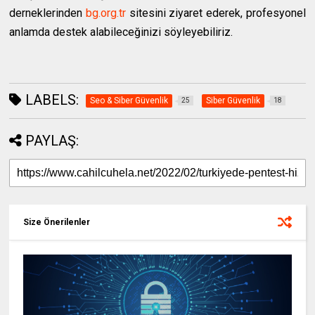
derneklerinden
bg.org.tr
sitesini ziyaret ederek, profesyonel
anlamda destek alabileceğinizi söyleyebiliriz.
LABELS:
Seo & Siber Güvenlik
Siber Güvenlik
25
18
PAYLAŞ:
Size Önerilenler