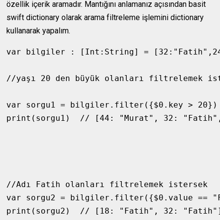
özellik içerik aramadır. Mantığını anlamanız açısından basit
swift dictionary olarak arama filtreleme işlemini dictionary
kullanarak yapalım.
var bilgiler : [Int:String] = [32:"Fatih",2
//yaşı 20 den büyük olanları filtrelemek ist
var sorgu1 = bilgiler.filter({$0.key > 20})

print(sorgu1)  // [44: "Murat", 32: "Fatih",
//Adı Fatih olanları filtrelemek istersek

var sorgu2 = bilgiler.filter({$0.value == "F
print(sorgu2)  // [18: "Fatih", 32: "Fatih"]