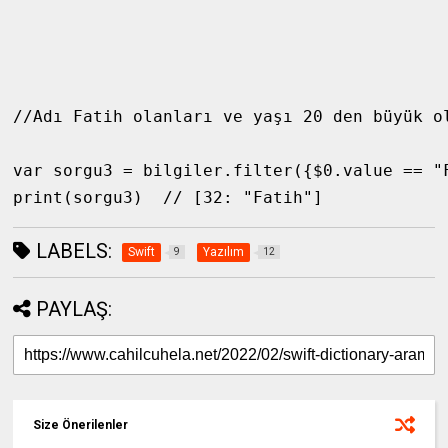
//Adı Fatih olanları ve yaşı 20 den büyük ol
var sorgu3 = bilgiler.filter({$0.value == "F
print(sorgu3)  // [32: "Fatih"]
LABELS:
Swift
Yazılım
9
12
PAYLAŞ:
Size Önerilenler