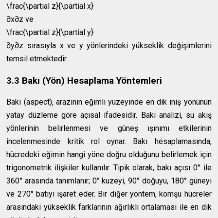
\frac{\partial z}{\partial x}
∂
x
∂
z
ve
\frac{\partial z}{\partial y}
∂
y
∂
z
sırasıyla x ve y yönlerindeki yükseklik değişimlerini
temsil etmektedir.
3.3 Bakı (Yön) Hesaplama Yöntemleri
Bakı (aspect), arazinin eğimli yüzeyinde en dik iniş yönünün
yatay düzleme göre açısal ifadesidir. Bakı analizi, su akış
yönlerinin belirlenmesi ve güneş ışınımı etkilerinin
incelenmesinde kritik rol oynar. Bakı hesaplamasında,
hücredeki eğimin hangi yöne doğru olduğunu belirlemek için
trigonometrik ilişkiler kullanılır. Tipik olarak, bakı açısı 0° ile
360° arasında tanımlanır; 0° kuzeyi, 90° doğuyu, 180° güneyi
ve 270° batıyı işaret eder. Bir diğer yöntem, komşu hücreler
arasındaki yükseklik farklarının ağırlıklı ortalaması ile en dik