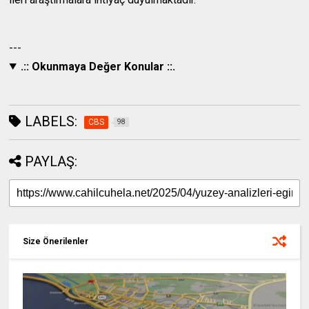
---
.:: Okunmaya Değer Konular ::.
LABELS:
CBS
98
PAYLAŞ:
Size Önerilenler