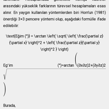
arasındaki yükseklik farklarının türevsel hesaplamaları esas
alınır. En yaygın kullanılan yöntemlerden biri Horn’un (1981)
önerdiği 3×3 pencere yöntemi olup, aşağıdaki formülle ifade
edilebilir:
\text{Eğim (°)} = \arctan \left( \sqrt{ \left( \frac{\partial z}
{\partial x} \right)^2 + \left( \frac{\partial z}{\partial y}
\right)^2 } \right)
E
g
˘
im (°)
=
arctan
(
∂
x
∂
z
)
2
+
(
∂
y
∂
z
)
2
Burada,