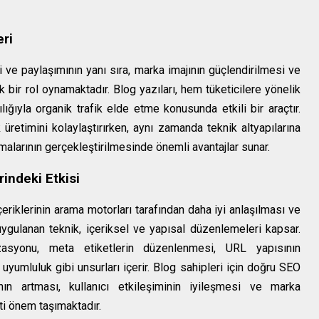
eri
mi ve paylaşımının yanı sıra, marka imajının güçlendirilmesi ve
ik bir rol oynamaktadır. Blog yazıları, hem tüketicilere yönelik
ığıyla organik trafik elde etme konusunda etkili bir araçtır.
ik üretimini kolaylaştırırken, aynı zamanda teknik altyapılarına
alarının gerçekleştirilmesinde önemli avantajlar sunar.
indeki Etkisi
iklerinin arama motorları tarafından daha iyi anlaşılması ve
uygulanan teknik, içeriksel ve yapısal düzenlemeleri kapsar.
izasyonu, meta etiketlerin düzenlenmesi, URL yapısının
l uyumluluk gibi unsurları içerir. Blog sahipleri için doğru SEO
nın artması, kullanıcı etkileşiminin iyileşmesi ve marka
ati önem taşımaktadır.