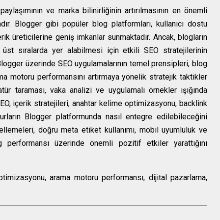
paylaşımının ve marka bilinirliğinin artırılmasının en önemli
dır. Blogger gibi popüler blog platformları, kullanıcı dostu
içerik üreticilerine geniş imkanlar sunmaktadır. Ancak, blogların
t sıralarda yer alabilmesi için etkili SEO stratejilerinin
ogger üzerinde SEO uygulamalarının temel prensipleri, blog
ma motoru performansını artırmaya yönelik stratejik taktikler
ratür taraması, vaka analizi ve uygulamalı örnekler ışığında
EO, içerik stratejileri, anahtar kelime optimizasyonu, backlink
urların Blogger platformunda nasıl entegre edilebileceğini
ncellemeleri, doğru meta etiket kullanımı, mobil uyumluluk ve
g performansı üzerinde önemli pozitif etkiler yarattığını
timizasyonu, arama motoru performansı, dijital pazarlama,