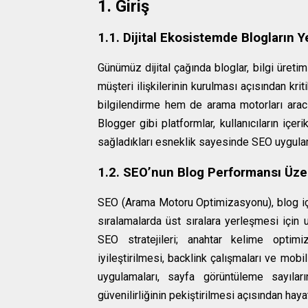
1. Giriş
1.1. Dijital Ekosistemde Blogların Y
Günümüz dijital çağında bloglar, bilgi üreti
müşteri ilişkilerinin kurulması açısından krit
bilgilendirme hem de arama motorları aracıl
Blogger gibi platformlar, kullanıcıların içer
sağladıkları esneklik sayesinde SEO uygulam
1.2. SEO’nun Blog Performansı Üzer
SEO (Arama Motoru Optimizasyonu), blog içer
sıralamalarda üst sıralara yerleşmesi için 
SEO stratejileri; anahtar kelime optim
iyileştirilmesi, backlink çalışmaları ve mobi
uygulamaları, sayfa görüntüleme sayıları
güvenilirliğinin pekiştirilmesi açısından hay