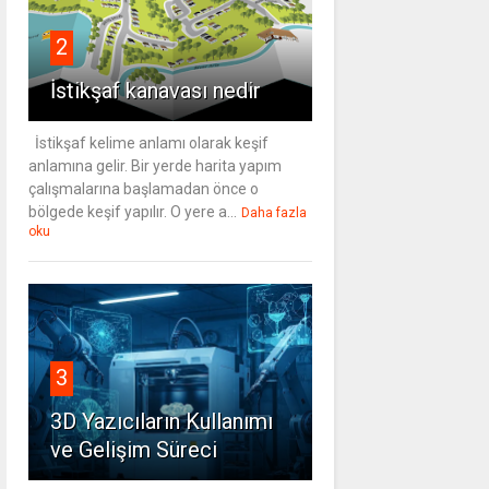
2
İstikşaf kanavası nedir
İstikşaf kelime anlamı olarak keşif
anlamına gelir. Bir yerde harita yapım
çalışmalarına başlamadan önce o
bölgede keşif yapılır. O yere a...
Daha fazla
oku
3
3D Yazıcıların Kullanımı
ve Gelişim Süreci