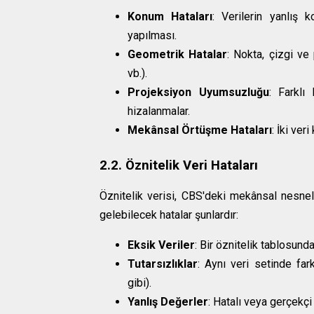
Konum Hataları
: Verilerin yanlış
yapılması.
Geometrik Hatalar
: Nokta, çizgi ve 
vb.).
Projeksiyon Uyumsuzluğu
: Farklı
hizalanmalar.
Mekânsal Örtüşme Hataları
: İki ve
2.2. Öznitelik Veri Hataları
Öznitelik verisi, CBS'deki mekânsal nesnele
gelebilecek hatalar şunlardır:
Eksik Veriler
: Bir öznitelik tablosund
Tutarsızlıklar
: Aynı veri setinde far
gibi).
Yanlış Değerler
: Hatalı veya gerçekçi