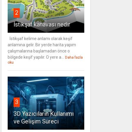
2
İstikşaf kanavası nedir
İstikşaf kelime anlamı olarak keşif
anlamına gelir. Bir yerde harita yapım
çalışmalarına başlamadan önce o
bölgede keşif yapılır. O yere a...
Daha fazla
oku
3
3D Yazıcıların Kullanımı
ve Gelişim Süreci