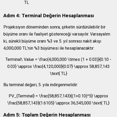
TL
Adım 4: Terminal Değerin Hesaplanması
Projeksiyon döneminden sonra, şirketin sürdürülebilir bir
büyüme oranı ile faaliyet göstereceği varsayılır. Varsayalım
ki, sürekli büyüme oranı %3 ve 5. yıl sonrası nakit akışı
4,000,000
TL’nin %3 büyümesi ile hesaplanacaktır:
Terminal\ Value = \frac{4,000,000 \times (1 + 0.03)}{0.10 -
0.03} \approx \frac{4,120,000}{0.07} \approx 58,857,143
\text{ TL}
Bu terminal değeri, 5. yıla indirgenmelidir:
PV_{Terminal} = \frac{58,857,143}{(1+0.10)^5} \approx
\frac{58,857,143}{1.6105} \approx 36,545,000 \text{ TL}
Adım 5: Toplam Değerin Hesaplanması