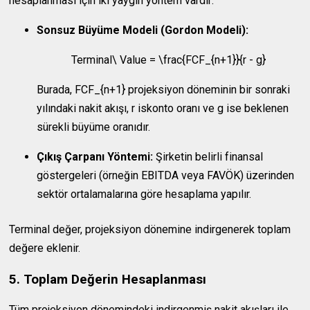
hesaplanması için iki yaygın yöntem vardır:
Sonsuz Büyüme Modeli (Gordon Modeli):
Terminal\ Value = \frac{FCF_{n+1}}{r - g}
Burada,
FCF_{n+1}
projeksiyon döneminin bir sonraki
yılındaki nakit akışı,
r
iskonto oranı ve
g
ise beklenen
sürekli büyüme oranıdır.
Çıkış Çarpanı Yöntemi:
Şirketin belirli finansal
göstergeleri (örneğin EBITDA veya FAVÖK) üzerinden
sektör ortalamalarına göre hesaplama yapılır.
Terminal değer, projeksiyon dönemine indirgenerek toplam
değere eklenir.
5. Toplam Değerin Hesaplanması
Tüm projeksiyon dönemindeki indirgenmiş nakit akışları ile